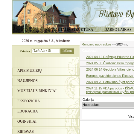
KONTAKTAI IR STRUKTŪRA
DARBO LAIKAS
2026 m. rugpjūčio 8 d., šeštadienis
Renginių nuotraukos
-> 2024 m.
Katalogai:
Paieška
2024 04 12 Rašytojo Eduardo Cin
2024 05 03 Čiurlionio kelio topogr
2024 06 14 Gedulo ir Vilties dien
APIE MUZIEJŲ
Europos paveldo dienos Rietave
NAUJIENOS
2024 09 20 Fotoklubo Žybt parodos
2024 11 15 VDA parodos - IŠSAUG
MUZIEJAUS RINKINIAI
tyrinėjimai: paminkliniai kryžiai 
Galerija
EKSPOZICIJA
Nuotraukos
EDUKACIJA
Vis
OGINSKIAI
RIETAVAS