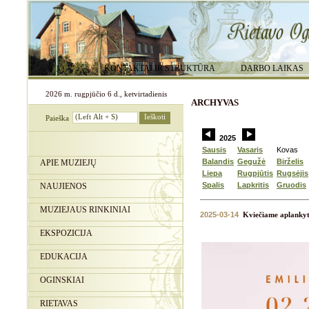
KONTAKTAI IR STRUKTŪRA
DARBO LAIKAS
2026 m. rugpjūčio 6 d., ketvirtadienis
ARCHYVAS
Paieška
2025
Sausis
Vasaris
Kovas
Balandis
Gegužė
Birželis
APIE MUZIEJŲ
Liepa
Rugpjūtis
Rugsėjis
Spalis
Lapkritis
Gruodis
NAUJIENOS
MUZIEJAUS RINKINIAI
2025-03-14
Kviečiame aplankyt
EKSPOZICIJA
EDUKACIJA
OGINSKIAI
RIETAVAS