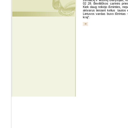
žemaičių ir lietuvių Ganytojas, 
02 28. Beviltiškos carinės pri
Kiek daug reikėjo išminties, nep
akivarus tiesiant kelius tautos e
Lietuvos vardas buvo ištrintas 
kraj“.