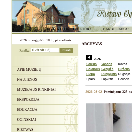
KONTAKTAI IR STRUKTŪRA
DARBO LAIKAS
2026 m. rugpjūčio 10 d., pirmadienis
ARCHYVAS
Paieška
2026
Sausis
Vasaris
Kovas
Balandis
Gegužė
Birželis
APIE MUZIEJŲ
Liepa
Rugpjūtis
Rugsėjis
Spalis
Lapkritis
Gruodis
NAUJIENOS
MUZIEJAUS RINKINIAI
2026-03-02
Paminėjome 225-ąsi
EKSPOZICIJA
EDUKACIJA
OGINSKIAI
RIETAVAS