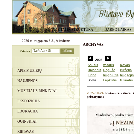
KONTAKTAI IR STRUKTŪRA
DARBO LAIKAS
2026 m. rugpjūčio 8 d., šeštadienis
ARCHYVAS
Paieška
2025
Sausis
Vasaris
Kovas
Balandis
Gegužė
Birželis
APIE MUZIEJŲ
Liepa
Rugpjūtis
Rugsėjis
Spalis
Lapkritis
Gruodis
NAUJIENOS
MUZIEJAUS RINKINIAI
2025-10-24
Rietavo kraštiečio 
pristatymas
EKSPOZICIJA
EDUKACIJA
OGINSKIAI
RIETAVAS