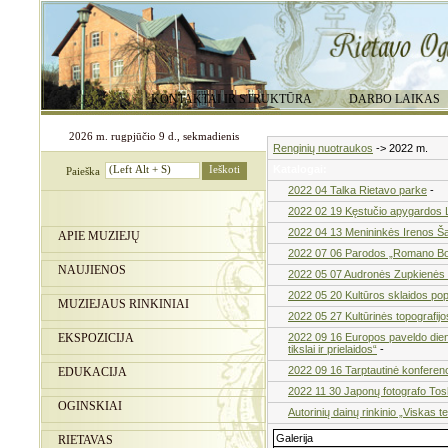
KONTAKTAI IR STRUKTŪRA
DARBO LAIKAS
2026 m. rugpjūčio 9 d., sekmadienis
Renginių nuotraukos
-> 2022 m.
Katalogai:
Paieška
2022 04 Talka Rietavo parke
-
2022 02 19 Kęstučio apygardos L
2022 04 13 Menininkės Irenos Ša
APIE MUZIEJŲ
2022 07 06 Parodos „Romano Boris
NAUJIENOS
2022 05 07 Audronės Zupkienės p
2022 05 20 Kultūros sklaidos popi
MUZIEJAUS RINKINIAI
2022 05 27 Kultūrinės topografijo
EKSPOZICIJA
2022 09 16 Europos paveldo dieno
tikslai ir prielaidos“
-
2022 09 16 Tarptautinė konferenc
EDUKACIJA
2022 11 30 Japonų fotografo To
OGINSKIAI
Autorinių dainų rinkinio „Viskas 
Galerija
RIETAVAS