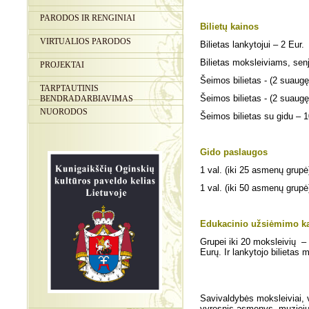
PARODOS IR RENGINIAI
Bilietų kainos
VIRTUALIOS PARODOS
Bilietas lankytojui
–
2 Eur.
Bilietas moksleiviams, se
PROJEKTAI
Šeimos bilietas - (2 suaugę
TARPTAUTINIS
Šeimos bilietas - (2 suaugę 
BENDRADARBIAVIMAS
NUORODOS
Šeimos bilietas su gidu
–
1
Gido paslaugos
1 val. (iki 25 asmenų grupė
1 val. (iki 50 asmenų grupė
Edukacinio užsiėmimo k
Grupei iki 20 moksleivių
– 1
Eurų.
Ir lankytojo bilietas m
Savivaldybės moksleiviai, va
vyresnis asmenys, muziejų d