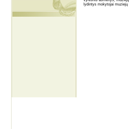
lydintys mokytojai muziej