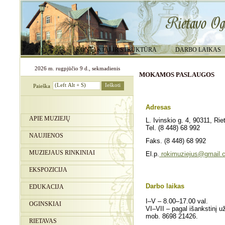
KONTAKTAI IR STRUKTŪRA
DARBO LAIKAS
2026 m. rugpjūčio 9 d., sekmadienis
MOKAMOS PASLAUGOS
Paieška
Adresas
APIE MUZIEJŲ
L. Ivinskio g. 4, 90311, Ri
Tel. (8 448) 68 992
NAUJIENOS
Faks. (8 448) 68 992
MUZIEJAUS RINKINIAI
El.p.
rokimuziejus@gmail.
EKSPOZICIJA
Darbo laikas
EDUKACIJA
I–V – 8.00–17.00 val.
OGINSKIAI
VI–VII – pagal išankstinį u
mob. 8
698 21
426.
RIETAVAS