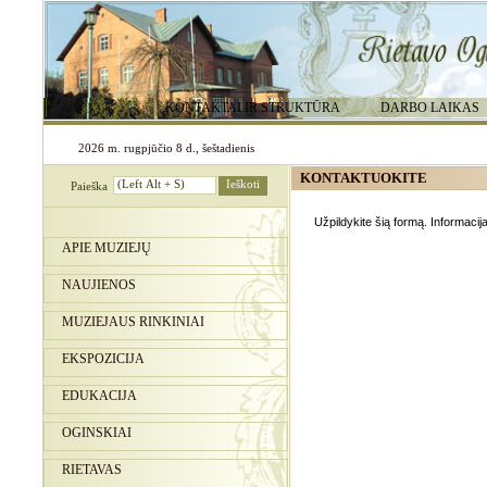
KONTAKTAI IR STRUKTŪRA
DARBO LAIKAS
2026 m. rugpjūčio 8 d., šeštadienis
KONTAKTUOKITE
Paieška
Užpildykite šią formą. Informacij
APIE MUZIEJŲ
NAUJIENOS
MUZIEJAUS RINKINIAI
EKSPOZICIJA
EDUKACIJA
OGINSKIAI
RIETAVAS