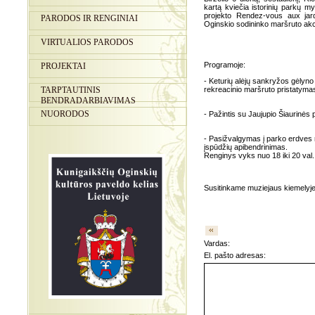
kartą kviečia istorinių parkų my
projekto Rendez-vous aux jard
PARODOS IR RENGINIAI
Oginskio sodininko maršruto akce
VIRTUALIOS PARODOS
Programoje:
PROJEKTAI
- Keturių alėjų sankryžos gėlyno 
TARPTAUTINIS
rekreacinio maršruto pristatyma
BENDRADARBIAVIMAS
NUORODOS
- Pažintis su Jaujupio Šiaurinės 
- Pasižvalgymas į parko erdves n
įspūdžių apibendrinimas.
Renginys vyks nuo 18 iki 20 val.
Susitinkame muziejaus kiemelyje 
Vardas:
El. pašto adresas: