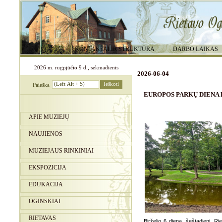
KONTAKTAI IR STRUKTŪRA
DARBO LAIKAS
2026 m. rugpjūčio 9 d., sekmadienis
2026-06-04
Paieška
EUROPOS PARKŲ DIENA 
APIE MUZIEJŲ
NAUJIENOS
MUZIEJAUS RINKINIAI
EKSPOZICIJA
EDUKACIJA
OGINSKIAI
RIETAVAS
Birželio 6 dieną, šeštadienį, Ri